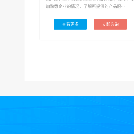
加熟悉企业的情况，了解所提供的产品服···
查看更多
立即咨询