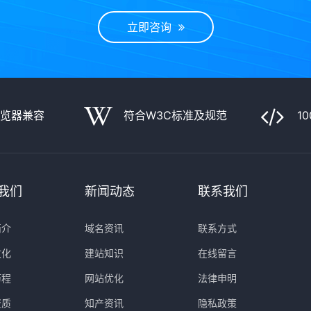
立即咨询
浏览器兼容
符合W3C标准及规范
1
我们
新闻动态
联系我们
简介
域名资讯
联系方式
文化
建站知识
在线留言
历程
网站优化
法律申明
资质
知产资讯
隐私政策