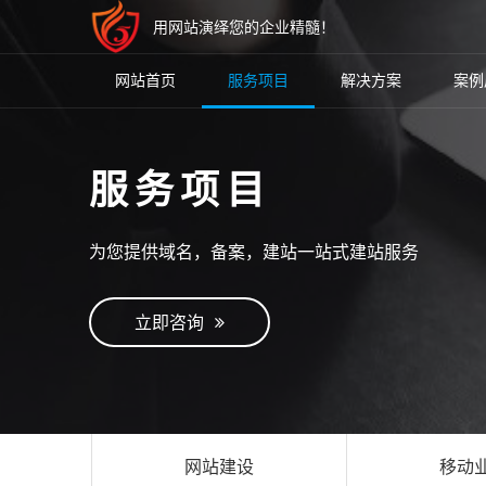
用网站演绎您的企业精髓！
网站首页
服务项目
解决方案
案例
服务项目
为您提供域名，备案，建站一站式建站服务
立即咨询
网站建设
移动