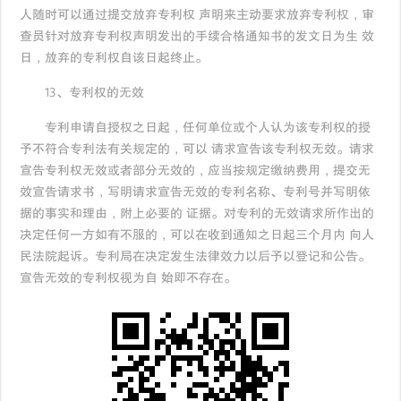
人随时可以通过提交放弃专利权 声明来主动要求放弃专利权，审
查员针对放弃专利权声明发出的手续合格通知书的发文日为生 效
日，放弃的专利权自该日起终止。
13、专利权的无效
专利申请自授权之日起，任何单位或个人认为该专利权的授
予不符合专利法有关规定的，可以 请求宣告该专利权无效。请求
宣告专利权无效或者部分无效的，应当按规定缴纳费用，提交无
效宣告请求书，写明请求宣告无效的专利名称、专利号并写明依
据的事实和理由，附上必要的 证据。对专利的无效请求所作出的
决定任何一方如有不服的，可以在收到通知之日起三个月内 向人
民法院起诉。专利局在决定发生法律效力以后予以登记和公告。
宣告无效的专利权视为自 始即不存在。